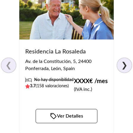
Resi
Residencia La Rosaleda
Camp
Av. de la Constitución, 5, 24400
❮
❯
C. Ca
Ponferrada, León, Spain
Bembi
No hay disponibilidad
XXXX
€ /mes
No
3.7
(
158
valoraciones)
(IVA inc.)
4.1
(
Ver Detalles