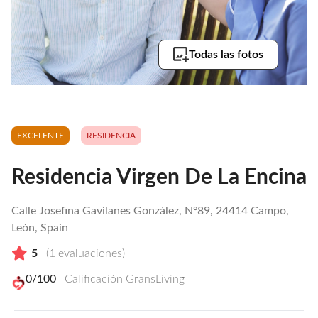
Todas las fotos
EXCELENTE
RESIDENCIA
Residencia Virgen De La Encina
Calle Josefina Gavilanes González, Nº89, 24414 Campo,
León, Spain
5
(
1
evaluaciones)
0
/100
Calificación GransLiving