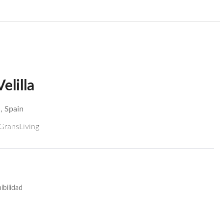
elilla
, Spain
 GransLiving
ibilidad