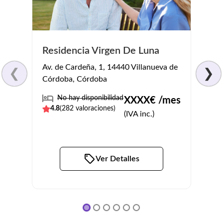
Residencia Virgen De Luna
Hosp
Av. de Cardeña, 1, 14440 Villanueva de
Calle
❮
❯
Córdoba, Córdoba
Villa
No hay disponibilidad
No
XXXX
€ /mes
4.8
(
282
valoraciones)
4.3
(
(IVA inc.)
Ver Detalles