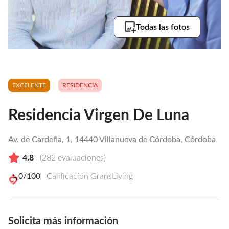
Todas las fotos
EXCELENTE
RESIDENCIA
Residencia Virgen De Luna
Av. de Cardeña, 1, 14440 Villanueva de Córdoba, Córdoba
4.8
(
282
evaluaciones)
0
/100
Calificación GransLiving
Solicita más información