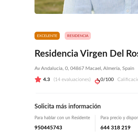
EXCELENTE
RESIDENCIA
Residencia Virgen Del Ro
Av Andalucia, 0, 04867 Macael, Almería, Spain
4.3
(
14
evaluaciones)
0
/100
Calificac
Solicita más información
Para hablar con un Residente
Para precio y dispon
950445743
644 318 219