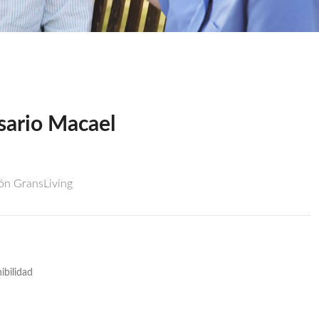
sario Macael
ión GransLiving
ibilidad