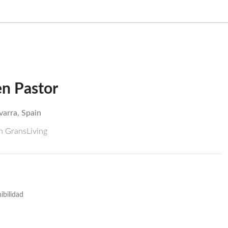
en Pastor
varra, Spain
ón GransLiving
ibilidad