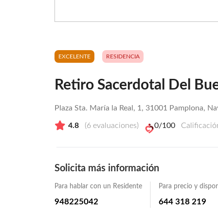
EXCELENTE
RESIDENCIA
Retiro Sacerdotal Del Bu
Plaza Sta. María la Real, 1, 31001 Pamplona, Na
4.8
(
6
evaluaciones)
0
/100
Calificaci
Solicita más información
Para hablar con un Residente
Para precio y dispon
948225042
644 318 219