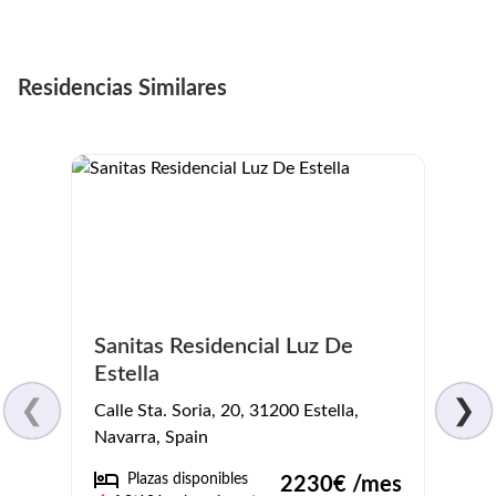
Residencias Similares
Sanitas Residencial Luz De
Resi
Estella
Jero
❮
❯
Calle Sta. Soria, 20, 31200 Estella,
C. And
Navarra, Spain
Spain
Plazas disponibles
Pl
2230
€ /mes