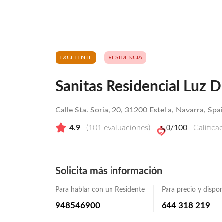
EXCELENTE
RESIDENCIA
Sanitas Residencial Luz D
Calle Sta. Soria, 20, 31200 Estella, Navarra, Spa
4.9
(
101
evaluaciones)
0
/100
Califica
Solicita más información
Para hablar con un Residente
Para precio y dispon
948546900
644 318 219