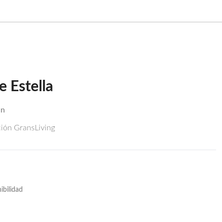
e Estella
in
ción GransLiving
ibilidad