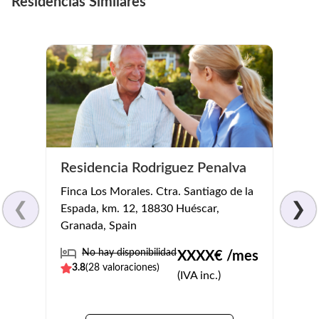
Residencias Similares
Residencia Rodriguez Penalva
Resi
Finca Los Morales. Ctra. Santiago de la
Pl. Es
❮
❯
Espada, km. 12, 18830 Huéscar,
Jaén,
Granada, Spain
No
No hay disponibilidad
XXXX
€ /mes
4.2
(
3.8
(
28
valoraciones)
(IVA inc.)