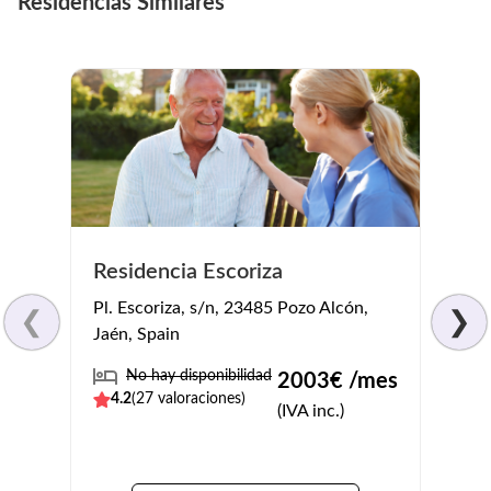
Residencias Similares
Residencia Escoriza
Reif
Pl. Escoriza, s/n, 23485 Pozo Alcón,
Urban
❮
❯
Jaén, Spain
s/n, 
No hay disponibilidad
No
2003
€ /mes
4.2
(
27
valoraciones)
3.7
(
(IVA inc.)