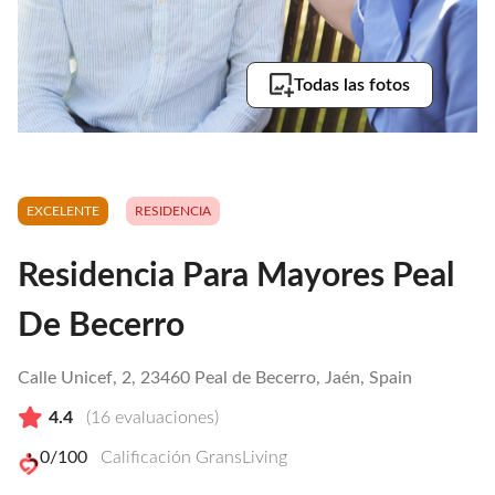
Todas las fotos
EXCELENTE
RESIDENCIA
Residencia Para Mayores Peal
De Becerro
Calle Unicef, 2, 23460 Peal de Becerro, Jaén, Spain
4.4
(
16
evaluaciones)
0
/100
Calificación GransLiving