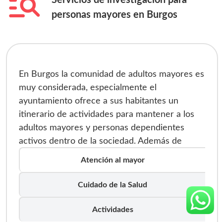
Servicios de investigación para
personas mayores en
Burgos
En Burgos la comunidad de adultos mayores es
muy considerada, especialmente el
ayuntamiento ofrece a sus habitantes un
itinerario de actividades para mantener a los
adultos mayores y personas dependientes
activos dentro de la sociedad. Además de
actividades como ejercicios físicos, talleres y
Atención al mayor
manualidades para contribuir al mantenimiento
de sus funciones, y su calidad de vida. En la
Cuidado de la Salud
página web del ayuntamiento se puede
conocer toda la información acerca del Plan
Actividades
Municipal de Personas Mayores que tiene