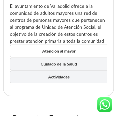
El ayuntamiento de Valladolid ofrece a la
comunidad de adultos mayores una red de
centros de personas mayores que pertenecen
al programa de Unidad de Atención Social, el
objetivo de la creación de estos centros es
prestar atención primaria a toda la comunidad
mayor de 65 años que se encuentre en riesgo,
Atención al mayor
abandonados por los familiares o sin recursos
para tener una vida de calidad, además las
Cuidado de la Salud
personas con un nivel de dependencia y
diagnosticadas con alguna enfermedad.
Actividades
Valladolid también ofrece a su comunidad de
adultos mayores un espacio dedicado
especialmente para el envejecimiento, el
Parquesol, promoviendo la autonomía personal
y funcional con actividades socioculturales y